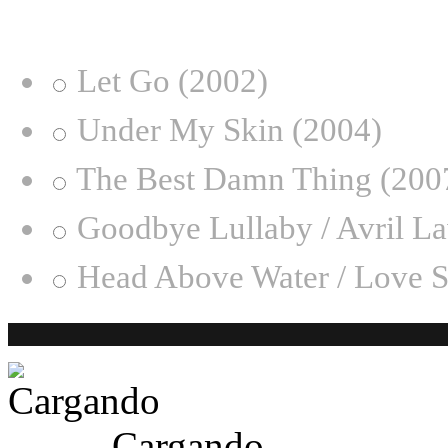
¿Desde qué era eres fan de
Let Go (2002)
Under My Skin (2004)
The Best Damn Thing (200
Goodbye Lullaby / Avril L
Head Above Water / Love S
Cargando ...