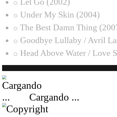
Let Go (2002)
Under My Skin (2004)
The Best Damn Thing (200
Goodbye Lullaby / Avril L
Head Above Water / Love S
Cargando ...