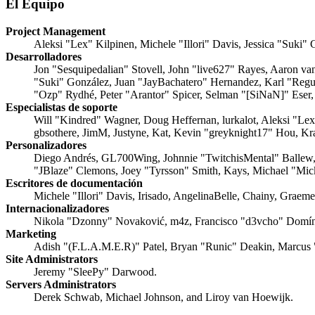
El Equipo
Project Management
Aleksi "Lex" Kilpinen, Michele "Illori" Davis, Jessica "Suki"
Desarrolladores
Jon "Sesquipedalian" Stovell, John "live627" Rayes, Aaron v
"Suki" González, Juan "JayBachatero" Hernandez, Karl "Regu
"Ozp" Rydhé, Peter "Arantor" Spicer, Selman "[SiNaN]" Eser,
Especialistas de soporte
Will "Kindred" Wagner, Doug Heffernan, lurkalot, Aleksi "Le
gbsothere, JimM, Justyne, Kat, Kevin "greyknight17" Hou, Kr
Personalizadores
Diego Andrés, GL700Wing, Johnnie "TwitchisMental" Ballew,
"JBlaze" Clemons, Joey "Tyrsson" Smith, Kays, Michael "Mi
Escritores de documentación
Michele "Illori" Davis, Irisado, AngelinaBelle, Chainy, Grae
Internacionalizadores
Nikola "Dzonny" Novaković, m4z, Francisco "d3vcho" Domín
Marketing
Adish "(F.L.A.M.E.R)" Patel, Bryan "Runic" Deakin, Marcus 
Site Administrators
Jeremy "SleePy" Darwood.
Servers Administrators
Derek Schwab, Michael Johnson, and Liroy van Hoewijk.