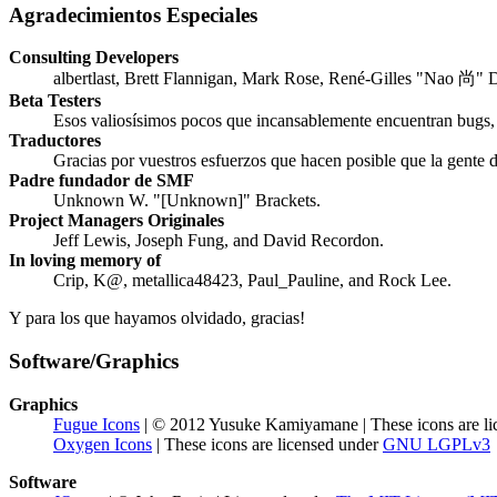
Agradecimientos Especiales
Consulting Developers
albertlast, Brett Flannigan, Mark Rose, René-Gilles "Nao 尚" 
Beta Testers
Esos valiosísimos pocos que incansablemente encuentran bugs, p
Traductores
Gracias por vuestros esfuerzos que hacen posible que la gente
Padre fundador de SMF
Unknown W. "[Unknown]" Brackets.
Project Managers Originales
Jeff Lewis, Joseph Fung, and David Recordon.
In loving memory of
Crip, K@, metallica48423, Paul_Pauline, and Rock Lee.
Y para los que hayamos olvidado, gracias!
Software/Graphics
Graphics
Fugue Icons
| © 2012 Yusuke Kamiyamane | These icons are li
Oxygen Icons
| These icons are licensed under
GNU LGPLv3
Software