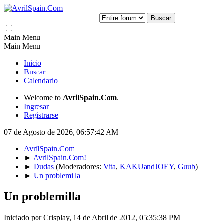
Main Menu
Main Menu
Inicio
Buscar
Calendario
Welcome to
AvrilSpain.Com
.
Ingresar
Registrarse
07 de Agosto de 2026, 06:57:42 AM
AvrilSpain.Com
►
AvrilSpain.Com!
►
Dudas
(Moderadores:
Vita
,
KAKUandJOEY
,
Guub
)
►
Un problemilla
Un problemilla
Iniciado por Crisplay, 14 de Abril de 2012, 05:35:38 PM