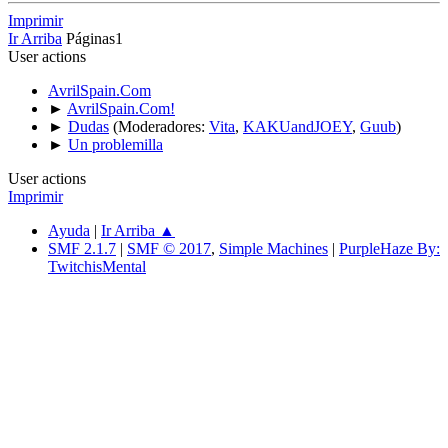
Imprimir
Ir Arriba
Páginas
1
User actions
AvrilSpain.Com
►
AvrilSpain.Com!
►
Dudas
(Moderadores:
Vita
,
KAKUandJOEY
,
Guub
)
►
Un problemilla
User actions
Imprimir
Ayuda
|
Ir Arriba ▲
SMF 2.1.7
|
SMF © 2017
,
Simple Machines
|
PurpleHaze By:
TwitchisMental