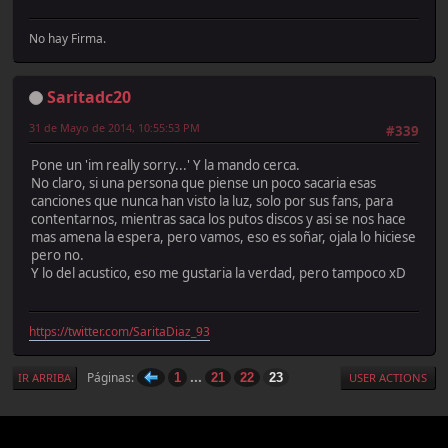
No hay Firma.
Saritadc20
31 de Mayo de 2014, 10:55:53 PM
#339
Pone un 'im really sorry...' Y la mando cerca.
No claro, si una persona que piense un poco sacaria esas
canciones que nunca han visto la luz, solo por sus fans, para
contentarnos, mientras saca los putos discos y asi se nos hace
mas amena la espera, pero vamos, eso es soñar, ojala lo hiciese
pero no.
Y lo del acustico, eso me gustaria la verdad, pero tampoco xD
https://twitter.com/SaritaDiaz_93
...
Páginas
1
21
22
23
IR ARRIBA
USER ACTIONS