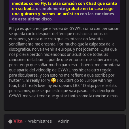
ineditos como Fly, la otra canción con Chad que canto
en su boda
, o simplemente
grabate en tu casa coge
una guitarra y haznos un acústico
con las canciones
de este ultimo disco.
Pff yo es que creo que el video de GYWYL como compensacion
se queda corto despues del feo que nos hace a todos los
europeos, y mira que creo que es mi cancion favorita.
Sencillamente me encanta. Por mucho que la culpa sea de la
discografica, no va a venir a europa, y nos jodemos. Ojala que
nos pidiera perdon haciendonos un acustico de todas las
canciones del album... puede que entonces me sintiera mejor,
pero tengo que soñar mucho para eso... bueno, me encantaria
que aparte del videoclip de GYWYL nos hiciera otro regalo
para disculparse, y con esto no me refiero a que escriba por
twitter "I'm really sorry
I couldn't go to Europe with my
tour, but I really love my europeans LBS." O algo por el estilo,
pero vamos, que se que es lo que va a pasar... el videoclip de
GYWYL me va a tener que gustar tanto como la cancion o mas!
Vita
Webmisstres!
Admin