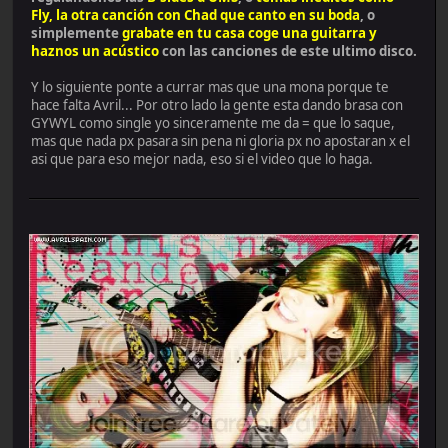
Fly, la otra canción con Chad que canto en su boda
, o
simplemente
grabate en tu casa coge una guitarra y
haznos un acústico
con las canciones de este ultimo disco.
Y lo siguiente ponte a currar mas que una mona porque te
hace falta Avril... Por otro lado la gente esta dando brasa con
GYWYL como single yo sinceramente me da = que lo saque,
mas que nada px pasara sin pena ni gloria px no apostaran x el
asi que para eso mejor nada, eso si el video que lo haga.