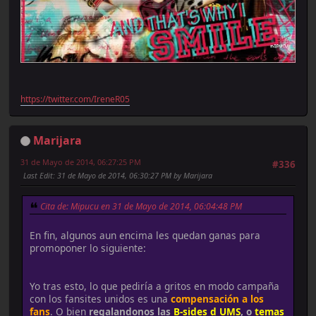
https://twitter.com/IreneR05
Marijara
31 de Mayo de 2014, 06:27:25 PM
#336
Last Edit
: 31 de Mayo de 2014, 06:30:27 PM by Marijara
Cita de: Mipucu en 31 de Mayo de 2014, 06:04:48 PM
En fin, algunos aun encima les quedan ganas para
promoponer lo siguiente:
Yo tras esto, lo que pediría a gritos en modo campaña
con los fansites unidos es una
compensación a los
fans
. O bien
regalandonos las
B-sides d UMS
, o
temas