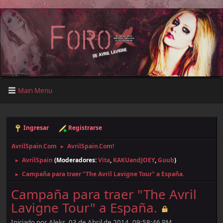
Main Menu
Ingresar
Registrarse
AvrilSpain.Com
AvrilSpain.Com!
►
AvrilSpain
(Moderadores:
Vita
,
KAKUandJOEY
,
Guub
)
►
Campaña para traer "The Avril Lavigne Tour" a España.
►
Campaña para traer "The Avril
Lavigne Tour" a España.
Iniciado por Aleks, 03 de Abril de 2014, 09:58:46 PM