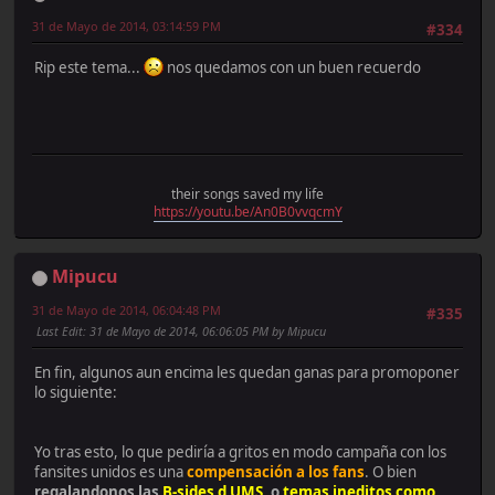
31 de Mayo de 2014, 03:14:59 PM
#334
Rip este tema...
nos quedamos con un buen recuerdo
their songs saved my life
https://youtu.be/An0B0vvqcmY
Mipucu
31 de Mayo de 2014, 06:04:48 PM
#335
Last Edit
: 31 de Mayo de 2014, 06:06:05 PM by Mipucu
En fin, algunos aun encima les quedan ganas para promoponer
lo siguiente:
Yo tras esto, lo que pediría a gritos en modo campaña con los
fansites unidos es una
compensación a los fans
. O bien
regalandonos las
B-sides d UMS
, o
temas ineditos como