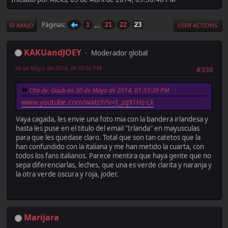
...
Páginas
1
21
22
23
IR ABAJO
USER ACTIONS
KAKUandJOEY
Moderador global
30 de Mayo de 2014, 09:37:02 PM
#330
Cita de: Guub en 30 de Mayo de 2014, 01:33:39 PM
www.youtube.com/watch?v=I_zq91Hz-Lk
Vaya cagada, les envie una foto mia con la bandera irlandesa y
hasta les puse en el titulo del email "Irlanda" en mayusculas
para que les quedase claro. Total que son tan catetos que la
han confundido con la italiana y me han metido la cuarta, con
todos los fans italianos. Parece mentira que haya gente que no
sepa diferenciarlas, leches, que una es verde clarita y naranja y
la otra verde oscura y roja, joder.
Marijara