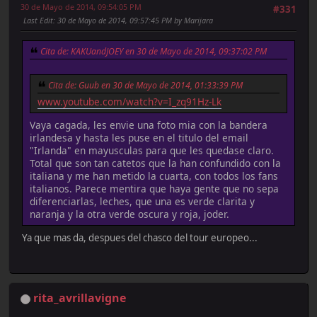
30 de Mayo de 2014, 09:54:05 PM
#331
Last Edit
: 30 de Mayo de 2014, 09:57:45 PM by Marijara
Cita de: KAKUandJOEY en 30 de Mayo de 2014, 09:37:02 PM
Cita de: Guub en 30 de Mayo de 2014, 01:33:39 PM
www.youtube.com/watch?v=I_zq91Hz-Lk
Vaya cagada, les envie una foto mia con la bandera
irlandesa y hasta les puse en el titulo del email
"Irlanda" en mayusculas para que les quedase claro.
Total que son tan catetos que la han confundido con la
italiana y me han metido la cuarta, con todos los fans
italianos. Parece mentira que haya gente que no sepa
diferenciarlas, leches, que una es verde clarita y
naranja y la otra verde oscura y roja, joder.
Ya que mas da, despues del chasco del tour europeo...
rita_avrillavigne