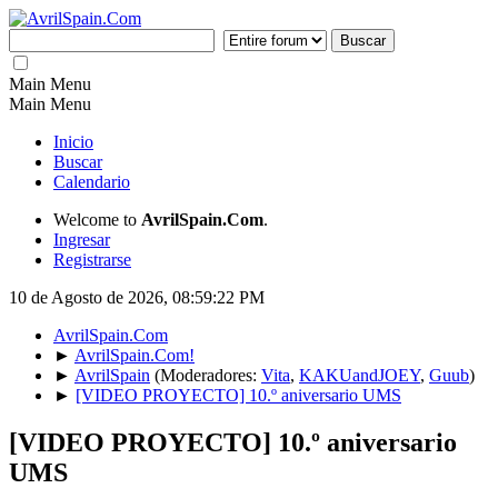
Main Menu
Main Menu
Inicio
Buscar
Calendario
Welcome to
AvrilSpain.Com
.
Ingresar
Registrarse
10 de Agosto de 2026, 08:59:22 PM
AvrilSpain.Com
►
AvrilSpain.Com!
►
AvrilSpain
(Moderadores:
Vita
,
KAKUandJOEY
,
Guub
)
►
[VIDEO PROYECTO] 10.º aniversario UMS
[VIDEO PROYECTO] 10.º aniversario
UMS