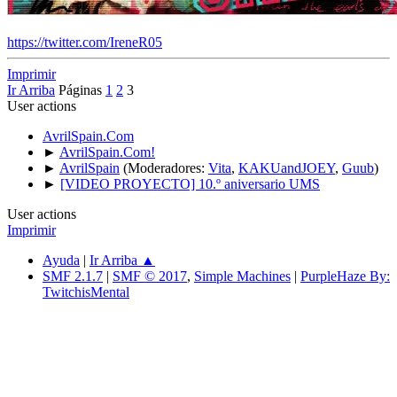
https://twitter.com/IreneR05
Imprimir
Ir Arriba
Páginas
1
2
3
User actions
AvrilSpain.Com
►
AvrilSpain.Com!
►
AvrilSpain
(Moderadores:
Vita
,
KAKUandJOEY
,
Guub
)
►
[VIDEO PROYECTO] 10.º aniversario UMS
User actions
Imprimir
Ayuda
|
Ir Arriba ▲
SMF 2.1.7
|
SMF © 2017
,
Simple Machines
|
PurpleHaze By:
TwitchisMental