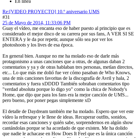
En línea
Re:[VIDEO PROYECTO] 10.º aniversario UMS
#31
25 de Mayo de 2014, 11:33:06 PM
Guay el vídeo, me encanta eso de haber puesto al principio que es
considerado el mejor disco de su carrera por sus fans, A VER SI SE
ENTERA y le da por repetir, aunque sólo sea por ver los
photoshoots y los lives de esa época.
En general bien. Aunque no me ha molado eso de darle más
protagonismo a unas canciones que a otras, de algunas daban 2
comentarios y ya y de otras hablaban tres personas, metían directos,
etc... Lo que más me dolió fue ver cómo pasaban de Who Knows,
una de mis canciones favoritas de la discografía de Avril y hala, 2
comentarios y fuera xDDDD También sobraban comentarios tipo
"verdad absoluta porque lo digo yo" como la chica de Nobody's
Home, que dijo que para los fans era la mejor canción de UMS...
pero bueno, por poner pegas simplemente xD
El detalle de Daydream también me ha molado. Espero que ver este
vídeo la refresque y le llene de ideas. Recuperar outfits, sonidos,
recordar esas canciones y quién sabe, sorprendernos en algún show
cantándolas porque se ha acordado de que existen. Me ha dolido
que nadie le achacase en How Does It Feel que es la única canción