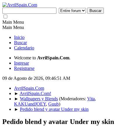
Main Menu
Main Menu
Inicio
Buscar
Calendario
Welcome to
AvrilSpain.Com
.
Ingresar
Registrarse
09 de Agosto de 2026, 09:46:51 AM
AvrilSpain.Com
►
AvrilSpain.Com!
►
Wallpapers y Blends
(Moderadores:
Vita
,
KAKUandJOEY
,
Guub
)
►
Pedido blend y avatar Under my skin
Pedido blend y avatar Under my skin