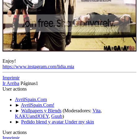
Enjoy!
https://www.instagram.com/lidia.mia
Imprimir
Ir Arriba
Páginas
1
User actions
AvrilSpain.Com
►
AvrilSpain.Com!
►
Wallpapers y Blends
(Moderadores:
Vita
,
KAKUandJOEY
,
Guub
)
►
Pedido blend y avatar Under my skin
User actions
Imprimir