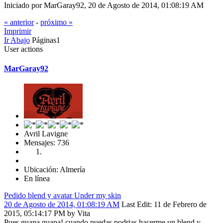
Iniciado por MarGaray92, 20 de Agosto de 2014, 01:08:19 AM
« anterior
-
próximo »
Imprimir
Ir Abajo
Páginas
1
User actions
MarGaray92
Avril Lavigne
Mensajes: 736
Ubicación: Almería
En línea
Pedido blend y avatar Under my skin
20 de Agosto de 2014, 01:08:19 AM
Last Edit
: 11 de Febrero de
2015, 05:14:17 PM by Vita
Pues guapa guapa! cuando puedas podrias hacerme un blend y