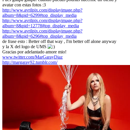
avatar con estas fotos :3
http://www.avrilpix.com/displayimage.php?
album=8&pid=6299#top_display_media
http://www.avrilpix.com/displayimage.php?
album=8&pid=12778#top_display_media
http://www.avrilpix.com/displayimage.php?
album=8&pid=6296#top_display_media
de frase esto : Better off that way , I'm better off alone anyway
y la X del logo de UMS
Gracias por adelantado amore mio!
www.twitter.com/MarGarayDiaz
http://margaray92.tumblr.com/