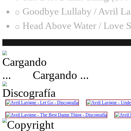
Goodbye Lullaby / Avril L
Head Above Water / Love S
Cargando ...