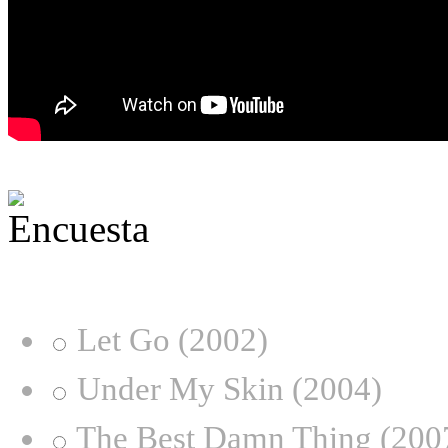
¿Desde qué era eres fan de
Let Go (2002)
Under My Skin (2004)
The Best Damn Thing (200