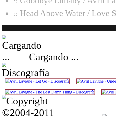
Goodbye Lullaby / Avril L
Head Above Water / Love S
Cargando ...