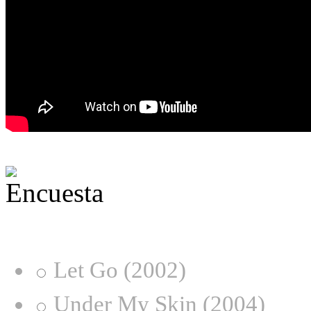
¿Desde qué era eres fan de
Let Go (2002)
Under My Skin (2004)