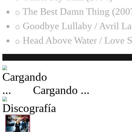
The Best Damn Thing (200
Goodbye Lullaby / Avril L
Head Above Water / Love S
Cargando ...