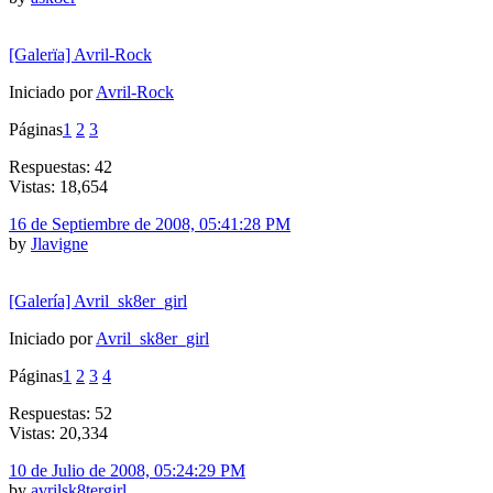
[Galerïa] Avril-Rock
Iniciado por
Avril-Rock
Páginas
1
2
3
Respuestas: 42
Vistas: 18,654
16 de Septiembre de 2008, 05:41:28 PM
by
Jlavigne
[Galería] Avril_sk8er_girl
Iniciado por
Avril_sk8er_girl
Páginas
1
2
3
4
Respuestas: 52
Vistas: 20,334
10 de Julio de 2008, 05:24:29 PM
by
avrilsk8tergirl