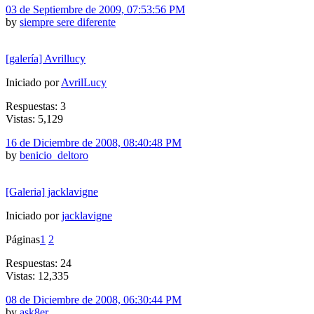
03 de Septiembre de 2009, 07:53:56 PM
by
siempre sere diferente
[galería] Avrillucy
Iniciado por
AvrilLucy
Respuestas: 3
Vistas: 5,129
16 de Diciembre de 2008, 08:40:48 PM
by
benicio_deltoro
[Galeria] jacklavigne
Iniciado por
jacklavigne
Páginas
1
2
Respuestas: 24
Vistas: 12,335
08 de Diciembre de 2008, 06:30:44 PM
by
ask8er