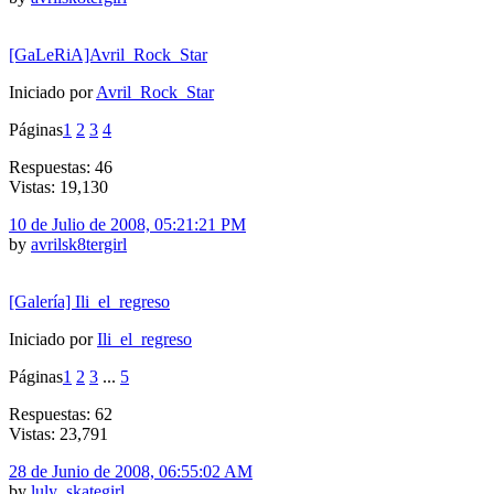
[GaLeRiA]Avril_Rock_Star
Iniciado por
Avril_Rock_Star
Páginas
1
2
3
4
Respuestas: 46
Vistas: 19,130
10 de Julio de 2008, 05:21:21 PM
by
avrilsk8tergirl
[Galería] Ili_el_regreso
Iniciado por
Ili_el_regreso
Páginas
1
2
3
...
5
Respuestas: 62
Vistas: 23,791
28 de Junio de 2008, 06:55:02 AM
by
luly_skategirl