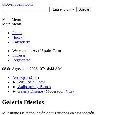
Main Menu
Main Menu
Inicio
Buscar
Calendario
Welcome to
AvrilSpain.Com
.
Ingresar
Registrarse
08 de Agosto de 2026, 07:14:44 AM
AvrilSpain.Com
►
AvrilSpain.Com!
►
Wallpapers y Blends
►
Galeria Diseños
(Moderador:
Vita
)
Galeria Diseños
Muéstranos la recopilación de tus diseños en esta sección.