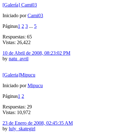
[Galería] Cami03
Iniciado por
Cami03
Páginas
1
2
3
...
5
Respuestas: 65
Vistas: 26,422
10 de Abril de 2008, 08:23:02 PM
by
natu_avril
[Galeria]Mipucu
Iniciado por
Mipucu
Páginas
1
2
Respuestas: 29
Vistas: 10,972
23 de Enero de 2008, 02:45:35 AM
by
luly_skategirl