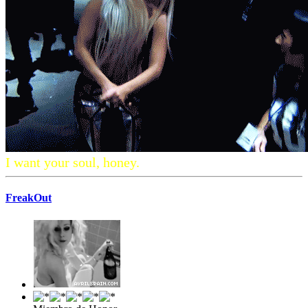
I want your soul, honey.
FreakOut