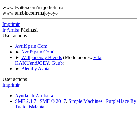
www.twitter.com/majodiohimal
www.tumblr.com/majoyoyo
Imprimir
Ir Arriba
Páginas
1
User actions
AvrilSpain.Com
►
AvrilSpain.Com!
►
Wallpapers y Blends
(Moderadores:
Vita
,
KAKUandJOEY
,
Guub
)
►
Blend y Avatar
User actions
Imprimir
Ayuda
|
Ir Arriba ▲
SMF 2.1.7
|
SMF © 2017
,
Simple Machines
|
PurpleHaze By:
TwitchisMental