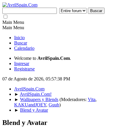
Main Menu
Main Menu
Inicio
Buscar
Calendario
Welcome to
AvrilSpain.Com
.
Ingresar
Registrarse
07 de Agosto de 2026, 05:57:38 PM
AvrilSpain.Com
►
AvrilSpain.Com!
►
Wallpapers y Blends
(Moderadores:
Vita
,
KAKUandJOEY
,
Guub
)
►
Blend y Avatar
Blend y Avatar