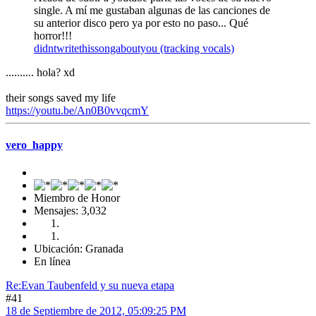
single. A mí me gustaban algunas de las canciones de
su anterior disco pero ya por esto no paso... Qué
horror!!!
didntwritethissongaboutyou (tracking vocals)
.......... hola? xd
their songs saved my life
https://youtu.be/An0B0vvqcmY
vero_happy
Miembro de Honor
Mensajes: 3,032
Ubicación: Granada
En línea
Re:Evan Taubenfeld y su nueva etapa
#41
18 de Septiembre de 2012, 05:09:25 PM