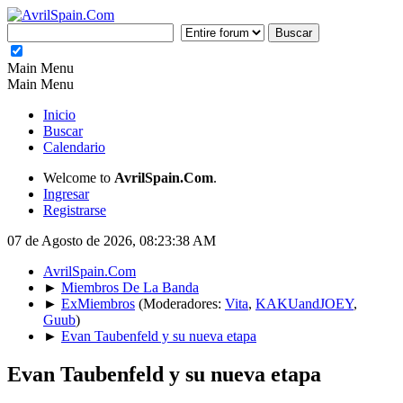
Main Menu
Main Menu
Inicio
Buscar
Calendario
Welcome to
AvrilSpain.Com
.
Ingresar
Registrarse
07 de Agosto de 2026, 08:23:38 AM
AvrilSpain.Com
►
Miembros De La Banda
►
ExMiembros
(Moderadores:
Vita
,
KAKUandJOEY
,
Guub
)
►
Evan Taubenfeld y su nueva etapa
Evan Taubenfeld y su nueva etapa