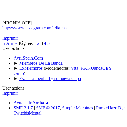
.
.
.
[/IRONIA OFF]
https://www.instagram.com/lidia.mia
Imprimir
Ir Arriba
Páginas
1
2
3
4
5
User actions
AvrilSpain.Com
►
Miembros De La Banda
►
ExMiembros
(Moderadores:
Vita
,
KAKUandJOEY
,
Guub
)
►
Evan Taubenfeld y su nueva etapa
User actions
Imprimir
Ayuda
|
Ir Arriba ▲
SMF 2.1.7
|
SMF © 2017
,
Simple Machines
|
PurpleHaze By:
TwitchisMental