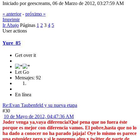
Iniciado por geescreams, 06 de Marzo de 2012, 03:27:59 AM
« anterior
-
próximo »
Imprimir
Ir Abajo
Páginas
1
2
3
4
5
User actions
Yure_85
Get over it
Let Go
Mensajes: 92
En línea
Re:Evan Taubenfeld y su nueva etapa
#30
10 de Mayo de 2012, 04:47:36 AM
Joder venga ya,vaya diferencia!Qué pena que no fuera éste
porque es mejor con diferencia vamos. El pobre,hasta que no lo
ha dado a conocer no ha parado jajaja! Oye lo mismo os parece
una estupidez pero y si le ponemos algo x twitter de parte de