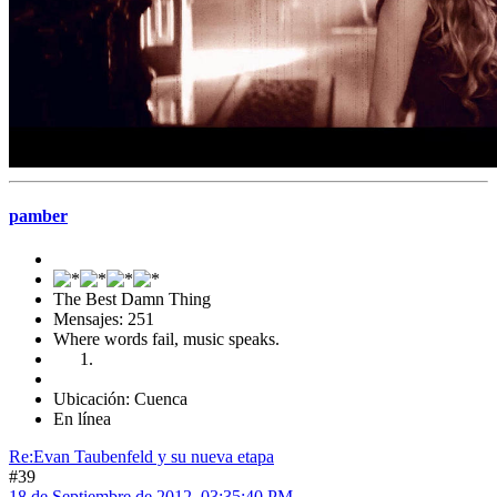
pamber
The Best Damn Thing
Mensajes: 251
Where words fail, music speaks.
Ubicación: Cuenca
En línea
Re:Evan Taubenfeld y su nueva etapa
#39
18 de Septiembre de 2012, 03:35:40 PM