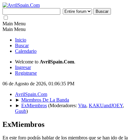
Main Menu
Main Menu
Inicio
Buscar
Calendario
Welcome to
AvrilSpain.Com
.
Ingresar
Registrarse
06 de Agosto de 2026, 01:06:35 PM
AvrilSpain.Com
►
Miembros De La Banda
►
ExMiembros
(Moderadores:
Vita
,
KAKUandJOEY
,
Guub
)
ExMiembros
En este foro podrás hablar de los miembros que se han ido de la