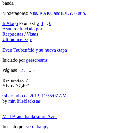
banda
Moderadores:
Vita
,
KAKUandJOEY
,
Guub
.
Ir Abajo
Páginas
1
2
3
...
6
Asunto
/
Iniciado por
Respuestas
/
Vistas
Último mensaje
Evan Taubenfeld y su nueva etapa
Iniciado por
geescreams
Páginas
1
2
3
...
5
Respuestas: 71
Vistas: 37,407
04 de Julio de 2013, 11:55:07 AM
by
miri litleblackstar
Matt Brann habla sobre Avril
Iniciado por
vero_happy