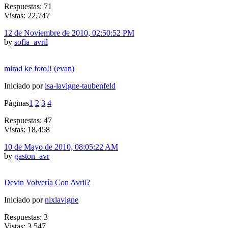
Respuestas: 71
Vistas: 22,747
12 de Noviembre de 2010, 02:50:52 PM
by
sofia_avril
mirad ke foto!! (evan)
Iniciado por
isa-lavigne-taubenfeld
Páginas
1
2
3
4
Respuestas: 47
Vistas: 18,458
10 de Mayo de 2010, 08:05:22 AM
by
gaston_avr
Devin Volvería Con Avril?
Iniciado por
nixlavigne
Respuestas: 3
Vistas: 3,547