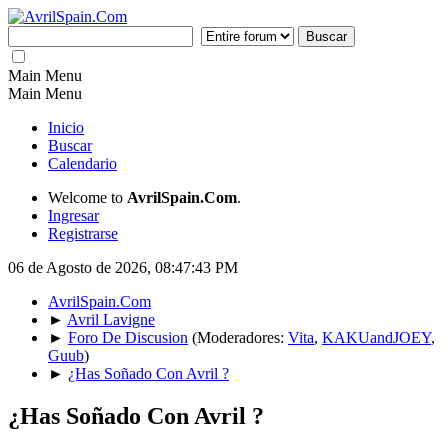
Main Menu
Main Menu
Inicio
Buscar
Calendario
Welcome to
AvrilSpain.Com
.
Ingresar
Registrarse
06 de Agosto de 2026, 08:47:43 PM
AvrilSpain.Com
►
Avril Lavigne
►
Foro De Discusion
(Moderadores:
Vita
,
KAKUandJOEY
,
Guub
)
►
¿Has Soñado Con Avril ?
¿Has Soñado Con Avril ?