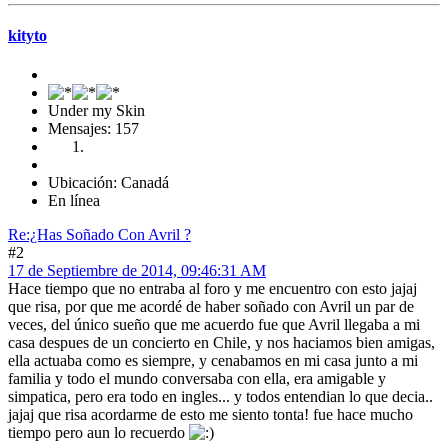
kityto
Under my Skin
Mensajes: 157
Ubicación: Canadá
En línea
Re:¿Has Soñado Con Avril ?
#2
17 de Septiembre de 2014, 09:46:31 AM
Hace tiempo que no entraba al foro y me encuentro con esto jajaj
que risa, por que me acordé de haber soñado con Avril un par de
veces, del único sueño que me acuerdo fue que Avril llegaba a mi
casa despues de un concierto en Chile, y nos haciamos bien amigas,
ella actuaba como es siempre, y cenabamos en mi casa junto a mi
familia y todo el mundo conversaba con ella, era amigable y
simpatica, pero era todo en ingles... y todos entendian lo que decia..
jajaj que risa acordarme de esto me siento tonta! fue hace mucho
tiempo pero aun lo recuerdo