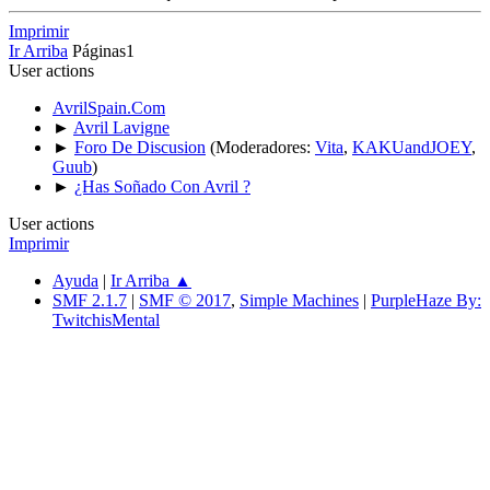
Imprimir
Ir Arriba
Páginas
1
User actions
AvrilSpain.Com
►
Avril Lavigne
►
Foro De Discusion
(Moderadores:
Vita
,
KAKUandJOEY
,
Guub
)
►
¿Has Soñado Con Avril ?
User actions
Imprimir
Ayuda
|
Ir Arriba ▲
SMF 2.1.7
|
SMF © 2017
,
Simple Machines
|
PurpleHaze By:
TwitchisMental