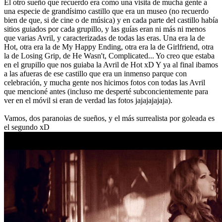
El otro sueño que recuerdo era como una visita de mucha gente a
una especie de grandísimo castillo que era un museo (no recuerdo
bien de que, si de cine o de música) y en cada parte del castillo había
sitios guiados por cada grupillo, y las guías eran ni más ni menos
que varias Avril, y caracterizadas de todas las eras. Una era la de
Hot, otra era la de My Happy Ending, otra era la de Girlfriend, otra
la de Losing Grip, de He Wasn't, Complicated... Yo creo que estaba
en el grupillo que nos guiaba la Avril de Hot xD Y ya al final ibamos
a las afueras de ese castillo que era un inmenso parque con
celebración, y mucha gente nos hicimos fotos con todas las Avril
que mencioné antes (incluso me desperté subconcientemente para
ver en el móvil si eran de verdad las fotos jajajajajaja).
Vamos, dos paranoias de sueños, y el más surrealista por goleada es
el segundo xD