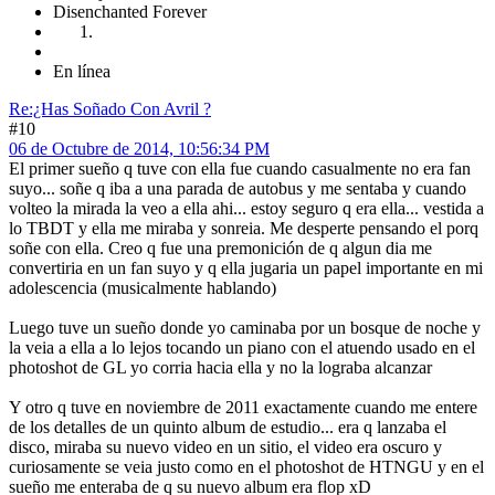
Disenchanted Forever
En línea
Re:¿Has Soñado Con Avril ?
#10
06 de Octubre de 2014, 10:56:34 PM
El primer sueño q tuve con ella fue cuando casualmente no era fan
suyo... soñe q iba a una parada de autobus y me sentaba y cuando
volteo la mirada la veo a ella ahi... estoy seguro q era ella... vestida a
lo TBDT y ella me miraba y sonreia. Me desperte pensando el porq
soñe con ella. Creo q fue una premonición de q algun dia me
convertiria en un fan suyo y q ella jugaria un papel importante en mi
adolescencia (musicalmente hablando)
Luego tuve un sueño donde yo caminaba por un bosque de noche y
la veia a ella a lo lejos tocando un piano con el atuendo usado en el
photoshot de GL yo corria hacia ella y no la lograba alcanzar
Y otro q tuve en noviembre de 2011 exactamente cuando me entere
de los detalles de un quinto album de estudio... era q lanzaba el
disco, miraba su nuevo video en un sitio, el video era oscuro y
curiosamente se veia justo como en el photoshot de HTNGU y en el
sueño me enteraba de q su nuevo album era flop xD