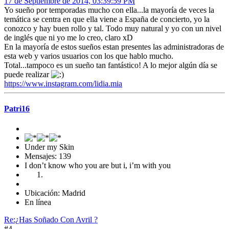
17 de Septiembre de 2014, 03:39:59 PM
Yo sueño por temporadas mucho con ella...la mayoría de veces la
temática se centra en que ella viene a España de concierto, yo la
conozco y hay buen rollo y tal. Todo muy natural y yo con un nivel
de inglés que ni yo me lo creo, claro xD
En la mayoría de estos sueños estan presentes las administradoras de
esta web y varios usuarios con los que hablo mucho.
Total...tampoco es un sueño tan fantástico! A lo mejor algún día se
puede realizar
https://www.instagram.com/lidia.mia
Patri16
Under my Skin
Mensajes: 139
I don’t know who you are but i, i’m with you
Ubicación: Madrid
En línea
Re:¿Has Soñado Con Avril ?
#4