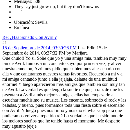
Mensajes: 508
They say just grow up, but they don't know us
Ubicación: Sevilla
En línea
Re: ¿Has Soñado Con Avril ?
#1
15 de Septiembre de 2014, 03:30:26 PM
Last Edit
: 15 de
Septiembre de 2014, 03:37:32 PM by Marijara
Que chulo!! Yo si. Soñe que yo y una amiga mia, tambien muy muy
fan de Avril, fuimos a un concierto suyo por primera vez, y al ver
nuestra emocion, Avril nos pidio que subieramos al escenario con
ella y que cantaramos nuestros temas favoritos. Recuerdo a mi y a
mi amiga cantando junto a ella jajajaja, delante de una multitud
enorme! Y luego aparecieron mas amigas que tambien son muy fan
de Avril. La verdad es que tengo la suerte de que, a raiz de que les
prsentara a Avril a mis mejores amigas, ellas han empezado a
escuchar muchisimo su musica. Les encanta, sobretodo el rock y las
baladas, y bueno, pues formamos toda una fiesta sobre el escenario
con Avril! Y luego pues nos firmo y nos dio el whatsapp para que
pudieramos volver a repetirlo xD La verdad es que ha sido uno de
los mejores sueños que he tenido hasta el momento. Me desperte
muy agustito jejeje