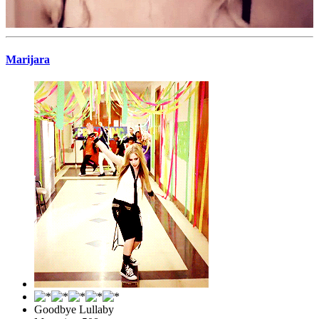
Marijara
Goodbye Lullaby