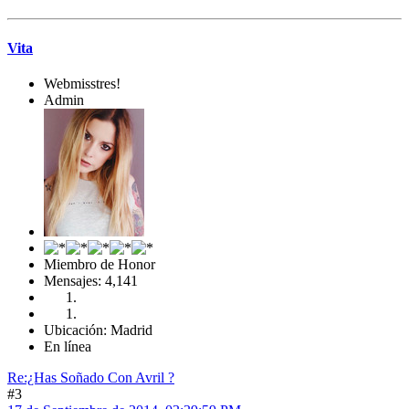
Vita
Webmisstres!
Admin
Miembro de Honor
Mensajes: 4,141
Ubicación: Madrid
En línea
Re:¿Has Soñado Con Avril ?
#3