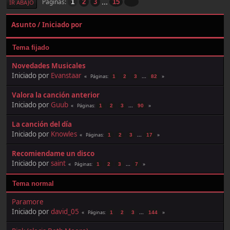
...
Páginas
1
2
3
15
IR ABAJO
Asunto
/
Iniciado por
Tema fijado
Novedades Musicales
Iniciado por
Evanstaar
...
Páginas
1
2
3
82
Valora la canción anterior
Iniciado por
Guub
...
Páginas
1
2
3
90
La canción del día
Iniciado por
Knowles
...
Páginas
1
2
3
17
Recomiendame un disco
Iniciado por
saint
...
Páginas
1
2
3
7
Tema normal
Paramore
Iniciado por
david_05
...
Páginas
1
2
3
144