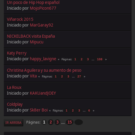
Un poco de Hip Hop español
Iniciado por
MojoPicon677
Viñarock 2015
Iniciado por
MarGaray92
NICKELBACK visita España
Iniciado por
Mipucu
Katy Perry
Iniciado por
happy_lavigne
...
Páginas
1
2
3
108
Christina Aguilera y su aumento de peso
Iniciado por
Vita
...
Páginas
1
2
3
27
La Roux
Iniciado por
KAKUandJOEY
Coldplay
Iniciado por
Sk8er Boi
...
Páginas
1
2
3
6
...
Páginas
1
2
3
15
IR ARRIBA