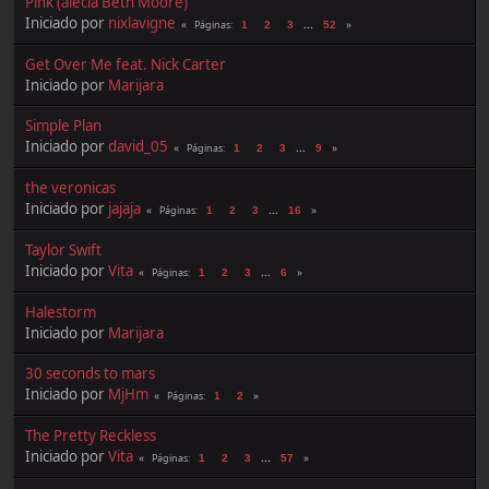
Pink (alecia Beth Moore)
Iniciado por
nixlavigne
...
Páginas
1
2
3
52
Get Over Me feat. Nick Carter
Iniciado por
Marijara
Simple Plan
Iniciado por
david_05
...
Páginas
1
2
3
9
the veronicas
Iniciado por
jajaja
...
Páginas
1
2
3
16
Taylor Swift
Iniciado por
Vita
...
Páginas
1
2
3
6
Halestorm
Iniciado por
Marijara
30 seconds to mars
Iniciado por
MjHm
Páginas
1
2
The Pretty Reckless
Iniciado por
Vita
...
Páginas
1
2
3
57