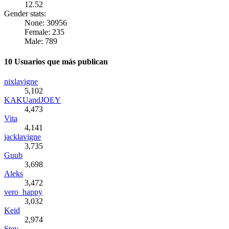
12.52
Gender stats:
None: 30956
Female: 235
Male: 789
10 Usuarios que más publican
nixlavigne
5,102
KAKUandJOEY
4,473
Vita
4,141
jacklavigne
3,735
Guub
3,698
Aleks
3,472
vero_happy
3,032
Keid
2,974
Stev