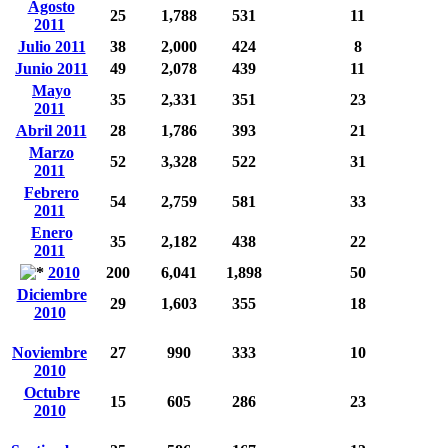
Agosto
25
1,788
531
11
2011
Julio 2011
38
2,000
424
8
Junio 2011
49
2,078
439
11
Mayo
35
2,331
351
23
2011
Abril 2011
28
1,786
393
21
Marzo
52
3,328
522
31
2011
Febrero
54
2,759
581
33
2011
Enero
35
2,182
438
22
2011
2010
200
6,041
1,898
50
Diciembre
29
1,603
355
18
2010
Noviembre
27
990
333
10
2010
Octubre
15
605
286
23
2010