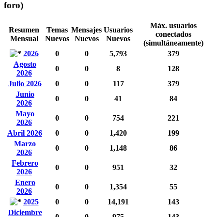
foro)
Máx. usuarios
Resumen
Temas
Mensajes
Usuarios
conectados
Mensual
Nuevos
Nuevos
Nuevos
(simultáneamente)
2026
0
0
5,793
379
Agosto
0
0
8
128
2026
Julio 2026
0
0
117
379
Junio
0
0
41
84
2026
Mayo
0
0
754
221
2026
Abril 2026
0
0
1,420
199
Marzo
0
0
1,148
86
2026
Febrero
0
0
951
32
2026
Enero
0
0
1,354
55
2026
2025
0
0
14,191
143
Diciembre
0
0
975
143