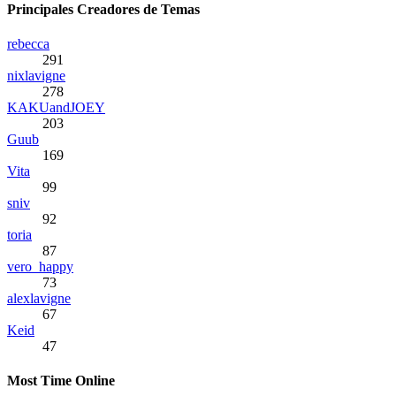
Principales Creadores de Temas
rebecca
291
nixlavigne
278
KAKUandJOEY
203
Guub
169
Vita
99
sniv
92
toria
87
vero_happy
73
alexlavigne
67
Keid
47
Most Time Online