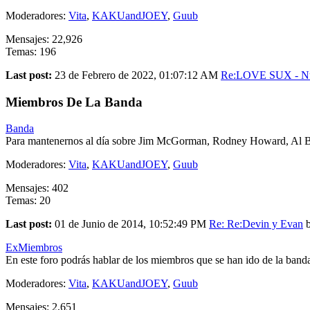
Moderadores:
Vita
,
KAKUandJOEY
,
Guub
Mensajes: 22,926
Temas: 196
Last post:
23 de Febrero de 2022, 01:07:12 AM
Re:LOVE SUX - Nue
Miembros De La Banda
Banda
Para mantenernos al día sobre Jim McGorman, Rodney Howard, Al Berr
Moderadores:
Vita
,
KAKUandJOEY
,
Guub
Mensajes: 402
Temas: 20
Last post:
01 de Junio de 2014, 10:52:49 PM
Re: Re:Devin y Evan
ExMiembros
En este foro podrás hablar de los miembros que se han ido de la band
Moderadores:
Vita
,
KAKUandJOEY
,
Guub
Mensajes: 2,651