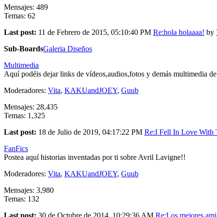
Mensajes: 489
Temas: 62
Last post:
11 de Febrero de 2015, 05:10:40 PM
Re:hola holaaaa!
by
Sub-Boards
Galeria Diseños
Multimedia
Aquí podéis dejar links de vídeos,audios,fotos y demás multimedia de
Moderadores:
Vita
,
KAKUandJOEY
,
Guub
Mensajes: 28,435
Temas: 1,325
Last post:
18 de Julio de 2019, 04:17:22 PM
Re:I Fell In Love With T
FanFics
Postea aquí historias inventadas por ti sobre Avril Lavigne!!
Moderadores:
Vita
,
KAKUandJOEY
,
Guub
Mensajes: 3,980
Temas: 132
Last post:
30 de Octubre de 2014, 10:29:36 AM
Re:Los mejores ami