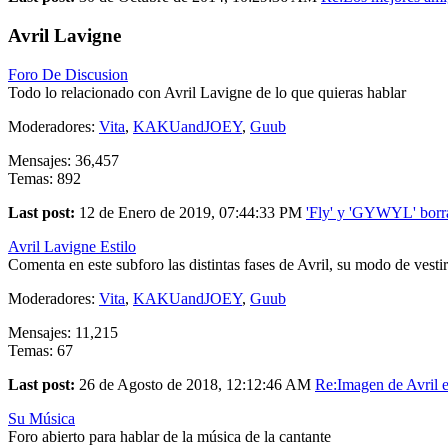
Avril Lavigne
Foro De Discusion
Todo lo relacionado con Avril Lavigne de lo que quieras hablar
Moderadores:
Vita
,
KAKUandJOEY
,
Guub
Mensajes: 36,457
Temas: 892
Last post:
12 de Enero de 2019, 07:44:33 PM
'Fly' y 'GYWYL' borra
Avril Lavigne Estilo
Comenta en este subforo las distintas fases de Avril, su modo de vestir
Moderadores:
Vita
,
KAKUandJOEY
,
Guub
Mensajes: 11,215
Temas: 67
Last post:
26 de Agosto de 2018, 12:12:46 AM
Re:Imagen de Avril en
Su Música
Foro abierto para hablar de la música de la cantante