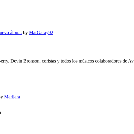
vo álbu...
by
MarGaray92
y, Devin Bronson, coristas y todos los músicos colaboradores de Avr
by
Marijara
a