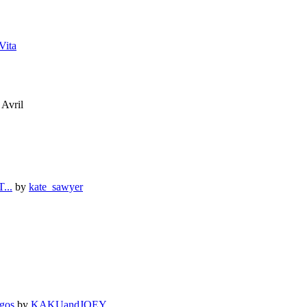
Vita
 Avril
...
by
kate_sawyer
gos
by
KAKUandJOEY