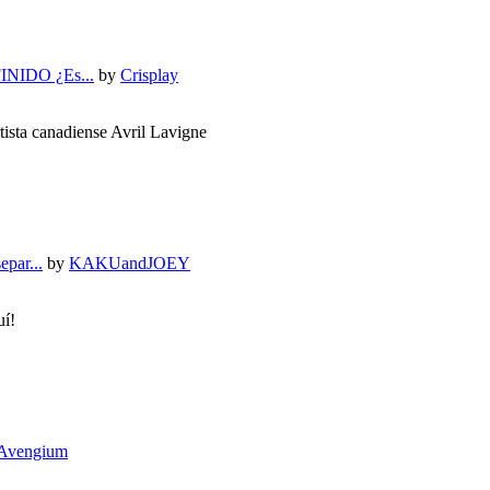
NIDO ¿Es...
by
Crisplay
rtista canadiense Avril Lavigne
epar...
by
KAKUandJOEY
uí!
Avengium