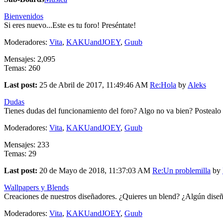
Bienvenidos
Si eres nuevo...Este es tu foro! Preséntate!
Moderadores:
Vita
,
KAKUandJOEY
,
Guub
Mensajes: 2,095
Temas: 260
Last post:
25 de Abril de 2017, 11:49:46 AM
Re:Hola
by
Aleks
Dudas
Tienes dudas del funcionamiento del foro? Algo no va bien? Postealo 
Moderadores:
Vita
,
KAKUandJOEY
,
Guub
Mensajes: 233
Temas: 29
Last post:
20 de Mayo de 2018, 11:37:03 AM
Re:Un problemilla
by
Wallpapers y Blends
Creaciones de nuestros diseñadores. ¿Quieres un blend? ¿Algún diseñ
Moderadores:
Vita
,
KAKUandJOEY
,
Guub