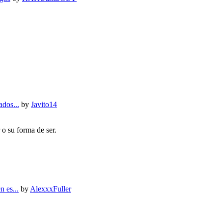
dos...
by
Javito14
 o su forma de ser.
 es...
by
AlexxxFuller